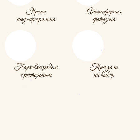
Яркая
Атмосферная
шоу-программа
фотозона
Парковка рядом
Три зала
с рестораном
на выбор